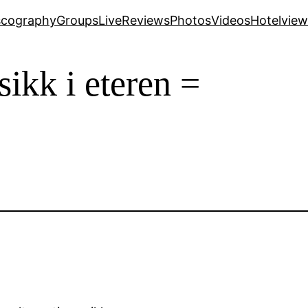
scography
Groups
Live
Reviews
Photos
Videos
Hotelview
ikk i eteren =