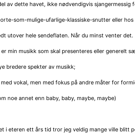
 del av dette havet, ikke nødvendigvis sjangermessig 
orte-som-mulige-ufarlige-klassiske-snutter eller hos
dt utover hele sendeflaten. Når du minst venter det.
 er min musikk som skal presenteres eller generelt sæ
ye bredere spekter av musikk;
k med vokal, men med fokus på andre måter for formi
r om noe annet enn baby, baby, maybe, maybe)
 i eteren ett års tid tror jeg veldig mange ville blitt 