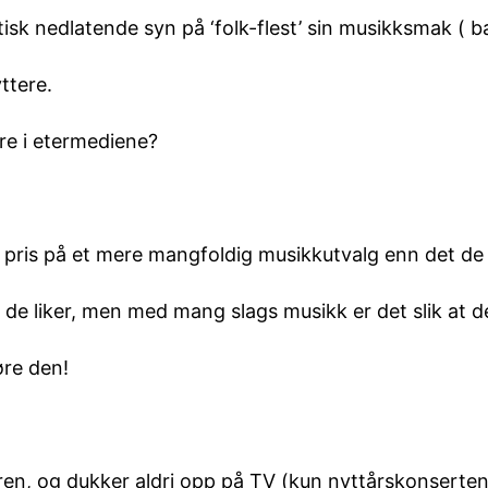
tistisk nedlatende syn på ‘folk-flest’ sin musikksmak 
yttere.
re i etermediene?
 satt pris på et mere mangfoldig musikkutvalg enn det de
va de liker, men med mang slags musikk er det slik at de
høre den!
en, og dukker aldri opp på TV (kun nyttårskonserten