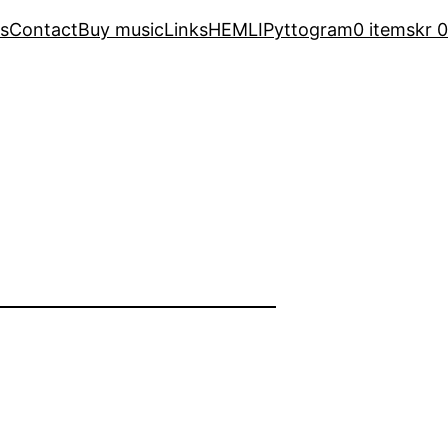
s
Contact
Buy music
Links
HEMLI
Pyttogram
0 items
kr 0