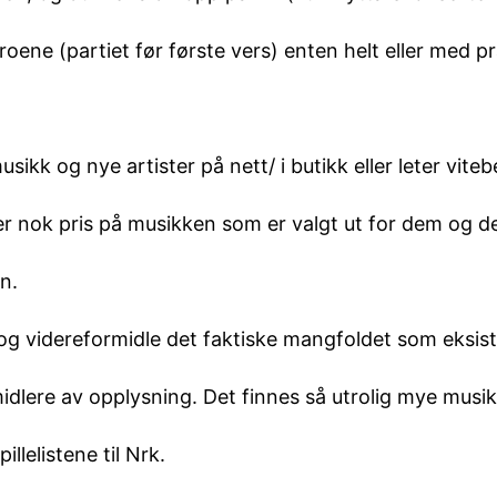
oene (partiet før første vers) enten helt eller med pr
ikk og nye artister på nett/ i butikk eller leter viteb
r nok pris på musikken som er valgt ut for dem og de
n.
og videreformidle det faktiske mangfoldet som eksist
dlere av opplysning. Det finnes så utrolig mye musikk
llelistene til Nrk.