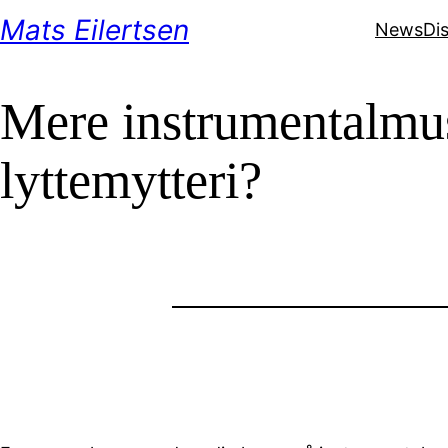
Skip
Mats Eilertsen
News
Di
to
content
Mere instrumentalmus
lyttemytteri?