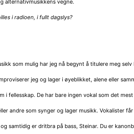
g alternativmusikkens vegne.
les i radioen, i fullt dagslys?
musikk som mulig har jeg nå begynt å titulere meg selv
 improviserer jeg og lager i øyeblikket, alene eller s
am i fellesskap. De har bare ingen vokal som det mes
eller andre som synger og lager musikk. Vokalister få
 og samtidig er dritbra på bass, Steinar. Du er kanonb